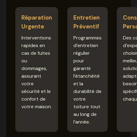
Réparation
Entretien
Cons
Urgente
Préventif
Pers
Interventions
Programmes
Des co
rapides en
d’entretien
d’exp
cas de fuites
régulier
choisir
ou
pour
meille
dommages,
garantir
soluti
assurant
l’étanchéité
adapt
votre
et la
besoi
sécurité et le
durabilité de
spécif
confort de
votre
chaque
votre maison.
toiture tout
au long de
l’année.