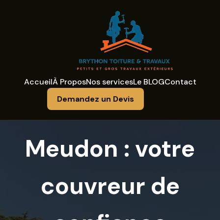
Accueil
À Propos
Nos services
Le BLOG
Contact
Demandez un Devis
Meudon : votre
couvreur de