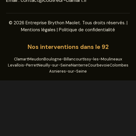
Email :
contact@couvreur-clamart.fr
© 2026 Entreprise Brython Maolet. Tous droits réservés. |
Mentions légales
|
Politique de confidentialité
Nos interventions dans le 92
Clamart
Meudon
Boulogne-Billancourt
Issy-les-Moulineaux
Levallois-Perret
Neuilly-sur-Seine
Nanterre
Courbevoie
Colombes
Asnieres-sur-Seine